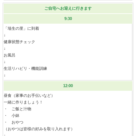
ご自宅へお迎えに行きます
9:30
「埴生の里」に到着
↓
健康状態チェック
↓
お風呂
↓
生活リハビリ・機能訓練
↓
12:00
昼食（家事のお手伝いなど）
一緒に作りましょう！
・ ご飯と汁物
・ 小鉢
・ おやつ
（おやつは皆様の好みを取り入れます）
↓