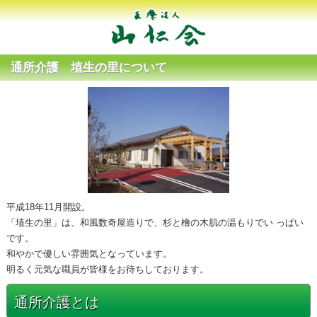
通所介護 埴生の里について
平成18年11月開設。
「埴生の里」は、和風数奇屋造りで、杉と檜の木肌の温もりでい っぱい
です。
和やかで優しい雰囲気となっています。
明るく元気な職員が皆様をお待ちしております。
通所介護とは