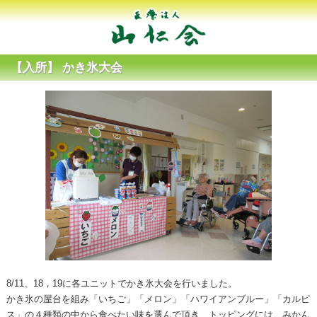
【入所】 かき氷大会
8/11、18，19に各ユニットでかき氷大会を行いました。
かき氷の屋台を組み「いちご」「メロン」「ハワイアンブルー」「カルピ
ス」の４種類の中から食べたい味を選んで頂き、トッピングには、みかん